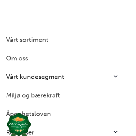
Vårt sortiment
Hjem
/
Vårt kundesegment
/
Offentlig sektor
Om oss
Vårt kundesegment
Miljø og bærekraft
Åpenhetsloven
Ressurser