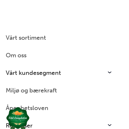
Vårt sortiment
Hjem
/
Vårt kundesegment
/
Hotell
Om oss
Vårt kundesegment
Miljø og bærekraft
Åpenhetsloven
Ressurser