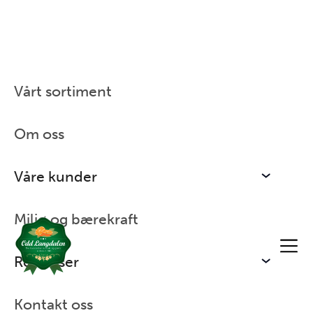
Vårt sortiment
Hjem
/
Vårt sortiment
/
Bær
Om oss
Våre kunder
Miljø og bærekraft
Ressurser
Kontakt oss