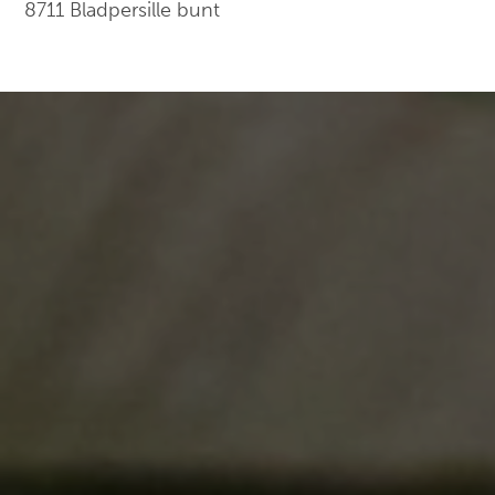
8711 Bladpersille bunt