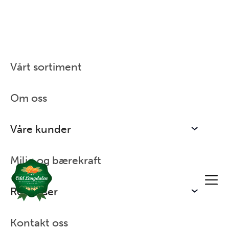
Vårt sortiment
Hjem
/
Nyheter
/
Nasjonal retten fårikål
Om oss
Våre kunder
Nasjonal retten fårikål
Miljø og bærekraft
Ressurser
Kontakt oss