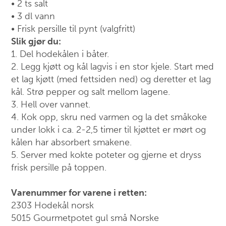
• 2 ts salt
• 3 dl vann
• Frisk persille til pynt (valgfritt)
Slik gjør du:
1. Del hodekålen i båter.
2. Legg kjøtt og kål lagvis i en stor kjele. Start med
et lag kjøtt (med fettsiden ned) og deretter et lag
kål. Strø pepper og salt mellom lagene.
3. Hell over vannet.
4. Kok opp, skru ned varmen og la det småkoke
under lokk i ca. 2-2,5 timer til kjøttet er mørt og
kålen har absorbert smakene.
5. Server med kokte poteter og gjerne et dryss
frisk persille på toppen.
Varenummer for varene i retten:
2303 Hodekål norsk
5015 Gourmetpotet gul små Norske